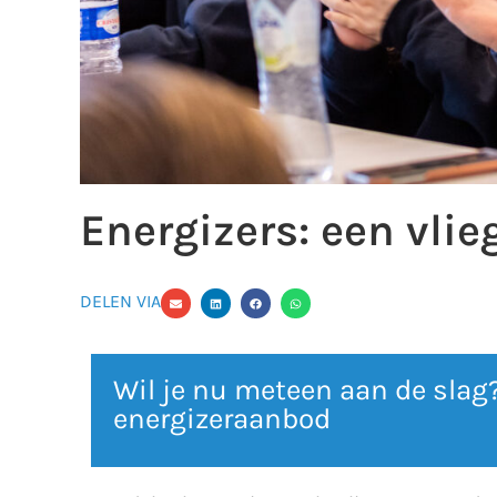
Energizers: een vli
DELEN VIA
Wil je nu meteen aan de slag
energizeraanbod