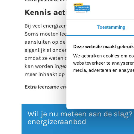
Kennis activeren
Bij veel energizers staat samenwerken centra
Toestemming
Soms moeten leerlingen zelfs al een korte (lu
aansluiten op de doelen van je debatles, laat
Deze website maakt gebruik
eigenlijk al onder de knie hebben of hier in i
We gebruiken cookies om cont
omdat ze weten dat ze al voorkennis hebben 
websiteverkeer te analyseren
kan worden ingezet aan het begin van een deb
media, adverteren en analys
meer inhaakt op klassieke debatvaardighede
Extra leerzame energizers:
Verkoop de bel, De wo
Wil je nu meteen aan de slag?
energizeraanbod