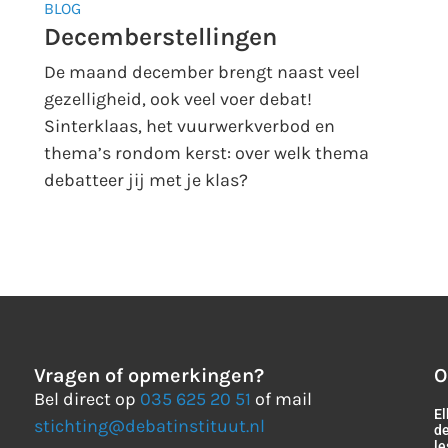
BLOG
Decemberstellingen
De maand december brengt naast veel
gezelligheid, ook veel voer debat!
Sinterklaas, het vuurwerkverbod en
thema’s rondom kerst: over welk thema
debatteer jij met je klas?
Vragen of opmerkingen?
O
Bel direct op
035 625 20 51
of mail
El
stichting@debatinstituut.nl
de
le