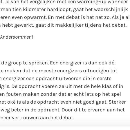
ezet. Je kan het vergelijken met een warming-up wanneer
armen tien kilometer hardloopt, gaat het waarschijnlijk
ieren even opwarmt. En met debat is het net zo. Als je al
hebt gewerkt, gaat dit makkelijker tijdens het debat.
Ande
rsommen
!
de groep te spreken. Een energizer is dan ook dé
 te maken dat de meeste energizers uitnodigen tot
 energizer een opdracht uitvoeren die in eerste
ig is. De opdracht voeren ze uit met de hele klas of in
en fouten maken zonder dat er echt iets op het spel
het oké is als de opdracht even niet goed gaat. Sterker
eg beter in de opdracht. Door dit te ervaren aan het
 meer vertrouwen aan het debat.
koning, Zeg eens ‘euhm’!