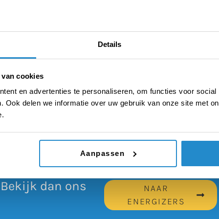
al, maar bijvoorbeeld ook creatief en snel nadenken.
Details
dieke) speech houden. Door je energizer te laten
 je leerlingen zien dat ze veel debatvaardigheden
 van cookies
eder geval mee bekend zijn. Dit geeft zelfvertrouwen,
ent en advertenties te personaliseren, om functies voor social
waarmee ze het debat ingaan. Hoewel elke energizer
. Ook delen we informatie over uw gebruik van onze site met on
atles, kan je dus ook voor een energizer kiezen die al
e.
n.
ordentrein, Het Alfabetspel
Aanpassen
 Bekijk dan ons
NAAR
ENERGIZERS