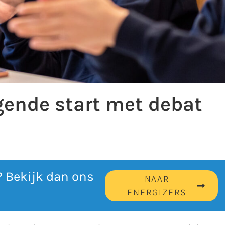
egende start met debat
? Bekijk dan ons
NAAR
ENERGIZERS