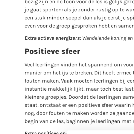
bezig zijn en de toon voor de les is gelijk g
je gaat sporten: als je zonder rustig op te w
een stuk minder soepel dan als je eerst je sp
even voor de groep gesproken hebt en samen 
Extra actieve energizers:
Wandelende koning en
Positieve sfeer
Veel leerlingen vinden het spannend om voor 
manier om het ijs te breken. Dit heeft ermee
fouten maken. Vaak moeten leerlingen bij een
instantie makkelijk lijkt, maar toch best last
kleinere groepjes. Doordat de leerlingen sam
staat, ontstaat er een positieve sfeer waarin 
nog, door fouten te maken worden ze gaandew
begin van de les, beginnen je leerlingen met
Extra positieve energizers:
1-2-3’en, Wandelende 