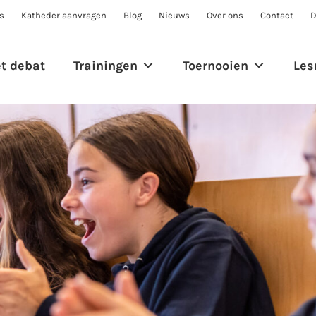
s
Katheder aanvragen
Blog
Nieuws
Over ons
Contact
D
et debat
Trainingen
Toernooien
Les