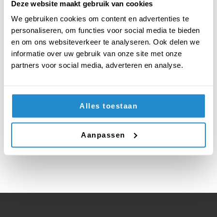
Deze website maakt gebruik van cookies
We gebruiken cookies om content en advertenties te
personaliseren, om functies voor social media te bieden
Adresgegevens
en om ons websiteverkeer te analyseren. Ook delen we
Keizersgracht 104
informatie over uw gebruik van onze site met onze
1015 CV Amsterdam
partners voor social media, adverteren en analyse.
+31 (0) 35 625 20 51
stichting@debatinstituut.nl
Social media
Alles toestaan
Aanpassen