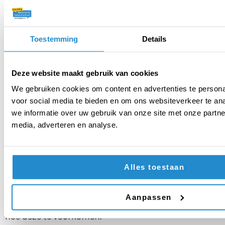
Toestemming
Details
Deze website maakt gebruik van cookies
We gebruiken cookies om content en advertenties te persona
voor social media te bieden en om ons websiteverkeer te an
we informatie over uw gebruik van onze site met onze partne
media, adverteren en analyse.
BLOG
Vijf valkuilen bij het voeren
Alles toestaan
van een debat in de klas
We delen de vijf meest voorkomende valkuilen bij
Aanpassen
het voeren van een debat, en geven ook direct tips
hoe deze te voorkomen.