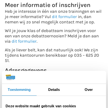
Meer informatie of inschrijven
Heb je interesse in één van onze trainingen en wil
je meer informatie? Vul
dit formulier
in, dan
nemen wij zo snel mogelijk contact met je op.
Wil je jouw klas of debatteam inschrijven voor
een van onze debattoernooien? Meld je dan aan
via
dit formulier
.
Als je liever belt, kan dat natuurlijk ook! We zijn
tijdens kantooruren bereikbaar op 035 – 625 20
51.
Adresgegevens
Keizersgracht 104
1015 CV Amsterdam
+31 (0) 35 625 20 51
Toestemming
Details
Over
stichting@debatinstituut.nl
Social media
Deze website maakt gebruik van cookies