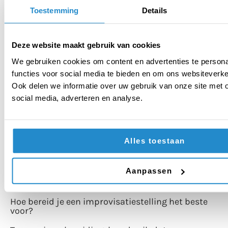
Toestemming
Details
Deze website maakt gebruik van cookies
DOE MEE!
Start nu met debat
We gebruiken cookies om content en advertenties te persona
functies voor social media te bieden en om ons websiteverke
Ook delen we informatie over uw gebruik van onze site met 
Ben je al begonnen met debatteren in de klas?
social media, adverteren en analyse.
Wij geven drie tips om nu te starten met
debatteren!
Alles toestaan
TERUG NAAR HET OVERZICHT
TAGS:
Aanpassen
RECENTE BLOGS
Hoe bereid je een improvisatiestelling het beste
voor?