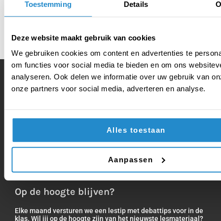
toernooitraining voor het NK Debatteren vmbo en
Toestemming
Details
O
mbo gratis aanbieden. Ga voor meer informatie
naar onze toernooipagina’s.
VMBO
MBO
Deze website maakt gebruik van cookies
We gebruiken cookies om content en advertenties te persona
om functies voor social media te bieden en om ons websitev
analyseren. Ook delen we informatie over uw gebruik van on
onze partners voor social media, adverteren en analyse.
Volg ook onze social media:
Alles toestaan
Vragen of opmerkingen?
Bel direct op
035 625 20 51
of mail
Aanpassen
stichting@debatinstituut.nl
Op de hoogte blijven?
Elke maand versturen we een lestip met debattips voor in de
klas. Wil jij op de hoogte zijn van het nieuwste lesmateriaal?