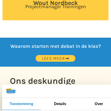
Wout Nordbeck
Projectmanager Trainingen
Waarom starten met debat in de klas?
LEES MEER
Ons deskundige
trainers
Toestemming
Details
Over