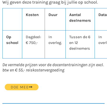
Wij geven deze training graag bij jullie op school.
Kosten
Duur
Aantal
Data
deelnemers
Op
Dagdeel:
In
Tussen de 6
In
school
€ 750,-
overleg.
en 12
overl
deelnemers
De vermelde prijzen voor de docententrainingen zijn excl.
btw en € 55,- reiskostenvergoeding
DOE MEE
DOWNLOAD BROCHURE