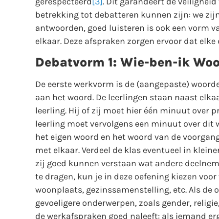
gerespecteerd
[3]
. Dit garandeert de veilighei
betrekking tot debatteren kunnen zijn: we zijn
antwoorden, goed luisteren is ook een vorm v
elkaar. Deze afspraken zorgen ervoor dat elke d
Debatvorm 1: Wie-ben-ik Woo
De eerste werkvorm is de (aangepaste) woorde
aan het woord. De leerlingen staan naast elka
leerling. Hij of zij moet hier één minuut over
leerling moet vervolgens een minuut over dit
het eigen woord en het woord van de voorgan
met elkaar. Verdeel de klas eventueel in kleine
zij goed kunnen verstaan wat andere deelnem
te dragen, kun je in deze oefening kiezen voor
woonplaats, gezinssamenstelling, etc. Als de 
gevoeligere onderwerpen, zoals gender, religie,
de werkafspraken goed naleeft: als iemand erge