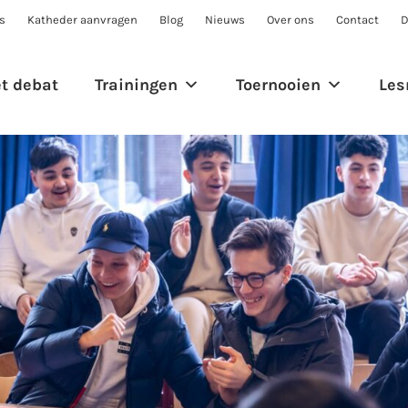
s
Katheder aanvragen
Blog
Nieuws
Over ons
Contact
D
et debat
Trainingen
Toernooien
Les