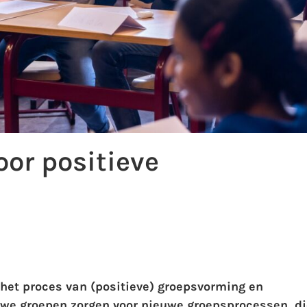
or positieve
 het proces van (positieve) groepsvorming en
we groepen zorgen voor nieuwe groepsprocessen, di