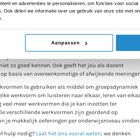
ent en advertenties te personaliseren, om functies voor social
jn in hun standpunten (‘Ik ben blijkbaar niet de enige die
. Ook delen we informatie over uw gebruik van onze site met on
 het telefoongedrag van hun kinderen’), en het biedt
e.
teren als zij hun eigen standpunt aan de ander uitlegge
rvoor dat de rest van de klas inzicht krijgt in de ande
it om een leerling met een afwijkend standpunt te
Aanpassen
allen, doorgronden wat er achter een ander standpunt
t zij niet alleen overeenkomsten hebben met vrienden,
iet zo goed kennen. Ook geeft het jou als docent
op basis van overeenkomstige of afwijkende meningen
werkvormen te gebruiken als middel om groepsdynamiek
 elke werkvorm om luisteren naar elkaar, leren van elka
 veel meer werkvormen die je kan inzetten ter
 De verschillende werkvormen zijn geordend op
un je makkelijk oefeningen per onderwijsniveau vinden
of hulp nodig?
Laat het ons vooral weten
; we denken