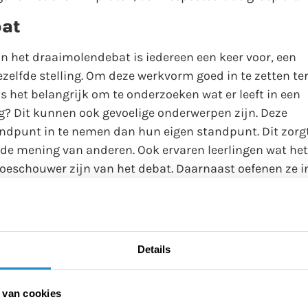
bat
n het draaimolendebat is iedereen een keer voor, een
dezelfde stelling. Om deze werkvorm goed in te zetten te
s het belangrijk om te onderzoeken wat er leeft in een
ig? Dit kunnen ook gevoelige onderwerpen zijn. Deze
ndpunt in te nemen dan hun eigen standpunt. Dit zorg
 de mening van anderen. Ook ervaren leerlingen wat het
toeschouwer zijn van het debat. Daarnaast oefenen ze i
leerlingen ook leren dat medeleerlingen een afwijkende
or meer onderling begrip tussen de leerlingen.
oeten
Details
rbij start je in een neutrale positie. Door middel van
hun mening is ten opzichte van een stelling. Veilig, wan
 van cookies
er dat je iets hoeft te zeggen. Een voordeel hiervan is