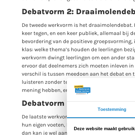
Debatvorm 2: Draaimolende
De tweede werkvorm is het draaimolendebat. I
keer tegen, en een keer publiek, allemaal bij 
bevordering van de positieve groepsvorming, i
klas: welke thema’s houden de leerlingen bez
werkvorm dwingt leerlingen om een ander sta
ervoor dat deelnemers zich moeten inleven in
verschil is tussen meedoen aan het debat en 
luisteren zonder te oordelen. Hierdoor zullen 
mening hebben, en dat dat oké is. Dit zorgt vo
Debatvorm 3: Het debat op v
Toestemming
De laatste werkvorm is het debat op voeten. Hie
hun eigen voeten, laten de leerlingen zien wat 
Deze website maakt gebruik
dan kan je wel aangeven wat je mening is, zond