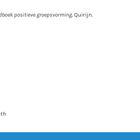
boek positieve groepsvorming
. Quirijn.
oth