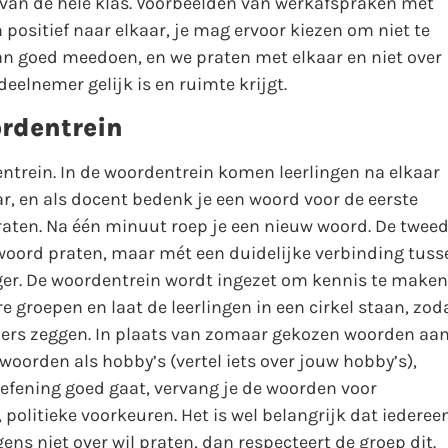
d van de hele klas. Voorbeelden van werkafspraken met
 positief naar elkaar, je mag ervoor kiezen om niet te
an goed meedoen, en we praten met elkaar en niet over
eelnemer gelijk is en ruimte krijgt.
rdentrein
ntrein. In de woordentrein komen leerlingen na elkaar
ar, en als docent bedenk je een woord voor de eerste
 praten. Na één minuut roep je een nieuw woord. De twee
 woord praten, maar mét een duidelijke verbinding tuss
ger. De woordentrein wordt ingezet om kennis te maken
re groepen en laat de leerlingen in een cirkel staan, zod
ers zeggen. In plaats van zomaar gekozen woorden aa
 woorden als hobby’s (vertel iets over jouw hobby’s),
oefening goed gaat, vervang je de woorden voor
 politieke voorkeuren. Het is wel belangrijk dat iederee
ns niet over wil praten, dan respecteert de groep dit.