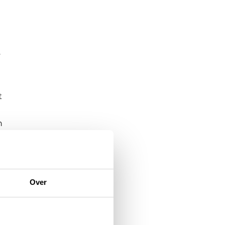
r
t
n
Over
t