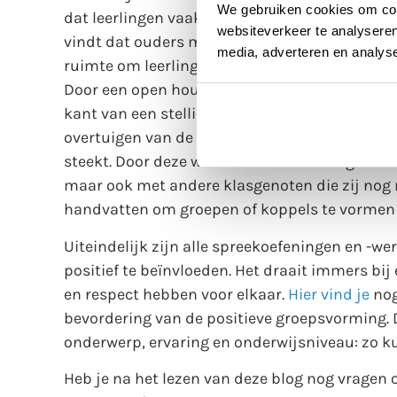
We gebruiken cookies om cont
dat leerlingen vaak zien dat zij niet alleen zi
websiteverkeer te analyseren
vindt dat ouders moeten kunnen meekijken met
media, adverteren en analys
ruimte om leerlingen naar elkaar te laten luis
Door een open houding en doorvragen, zorg je e
kant van een stelling. Het doel hiervan is noo
overtuigen van de ‘norm’, maar wel, met zijn 
steekt. Door deze werkvorm zien leerlingen da
maar ook met andere klasgenoten die zij nog n
handvatten om groepen of koppels te vormen 
Uiteindelijk zijn alle spreekoefeningen en -
positief te beïnvloeden. Het draait immers bij
en respect hebben voor elkaar.
Hier vind je
nog
bevordering van de positieve groepsvorming.
onderwerp, ervaring en onderwijsniveau: zo k
Heb je na het lezen van deze blog nog vragen 