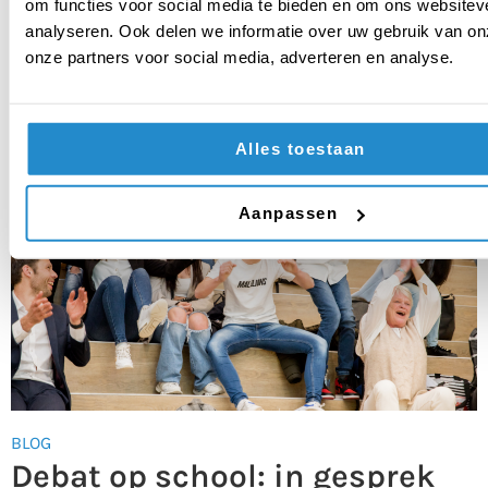
om functies voor social media te bieden en om ons websitev
analyseren. Ook delen we informatie over uw gebruik van on
onze partners voor social media, adverteren en analyse.
Ook interessant voor jou
Alles toestaan
Aanpassen
BLOG
Debat op school: in gesprek