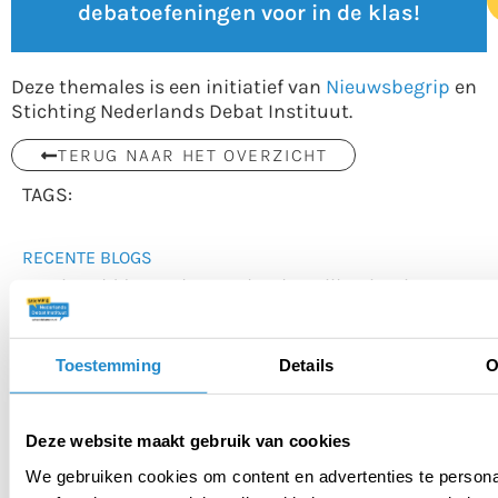
debatoefeningen voor in de klas!
Deze themales is een initiatief van
Nieuwsbegrip
en
Stichting Nederlands Debat Instituut.
TERUG NAAR HET OVERZICHT
TAGS:
RECENTE BLOGS
Hoe bereid je een improvisatiestelling het beste
voor?
Toernooivoorbereiding: hoe doe ik dat nu
Toestemming
Details
O
eigenlijk?
Debatteren bij alle vakken
Deze website maakt gebruik van cookies
Debat versus Beraad: welke werkvorm kies jij?
We gebruiken cookies om content en advertenties te persona
Een goed betoog: zo onthoud je ‘m!