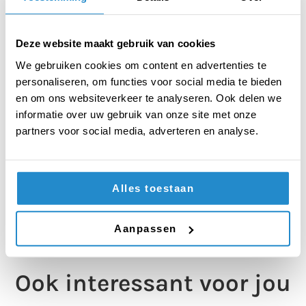
TERUG NAAR HET OVERZICHT
TAGS:
Deze website maakt gebruik van cookies
RECENTE BLOGS
We gebruiken cookies om content en advertenties te
Hoe bereid je een improvisatiestelling het beste
personaliseren, om functies voor social media te bieden
voor?
en om ons websiteverkeer te analyseren. Ook delen we
informatie over uw gebruik van onze site met onze
Toernooivoorbereiding: hoe doe ik dat nu
partners voor social media, adverteren en analyse.
eigenlijk?
Debatteren bij alle vakken
Debat versus Beraad: welke werkvorm kies jij?
Alles toestaan
Een goed betoog: zo onthoud je ‘m!
Aanpassen
Ook interessant voor jou