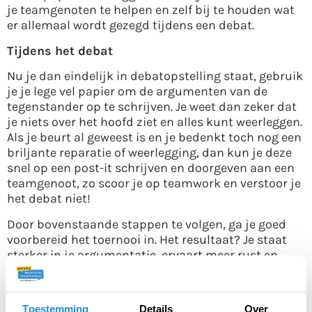
je teamgenoten te helpen en zelf bij te houden wat
er allemaal wordt gezegd tijdens een debat.
Tijdens het debat
Nu je dan eindelijk in debatopstelling staat, gebruik
je je lege vel papier om de argumenten van de
tegenstander op te schrijven. Je weet dan zeker dat
je niets over het hoofd ziet en alles kunt weerleggen.
Als je beurt al geweest is en je bedenkt toch nog een
briljante reparatie of weerlegging, dan kun je deze
snel op een post-it schrijven en doorgeven aan een
teamgenoot, zo scoor je op teamwork en verstoor je
het debat niet!
Door bovenstaande stappen te volgen, ga je goed
voorbereid het toernooi in. Het resultaat? Je staat
sterker in je argumentatie, ervaart meer rust en
kunt vooral genieten van hoe ongelooflijk leuk zo’n
toernooi eigenlijk is!
Toestemming
Details
Over