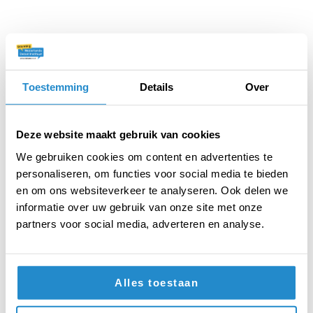
Toestemming
Details
Over
Deze website maakt gebruik van cookies
Ouders moeten online meekijken
We gebruiken cookies om content en advertenties te
(AUB)
personaliseren, om functies voor social media te bieden
Gebruik deze argumentenkaart om te oefenen
en om ons websiteverkeer te analyseren. Ook delen we
met het bedenken en uitwerken van
informatie over uw gebruik van onze site met onze
argumenten.
partners voor social media, adverteren en analyse.
DOWNLOAD PDF
Alles toestaan