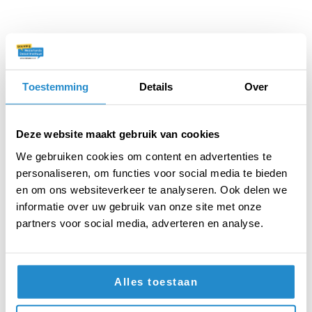
Toestemming
Details
Over
Deze website maakt gebruik van cookies
Hoe maak je een sterk
We gebruiken cookies om content en advertenties te
argument? (AUB)
personaliseren, om functies voor social media te bieden
Een werkblad met theorie en opdrachten hoe je
en om ons websiteverkeer te analyseren. Ook delen we
argumenten goed kunt uitleggen.
informatie over uw gebruik van onze site met onze
ANTWOORDEN
partners voor social media, adverteren en analyse.
DOWNLOAD PDF
Alles toestaan