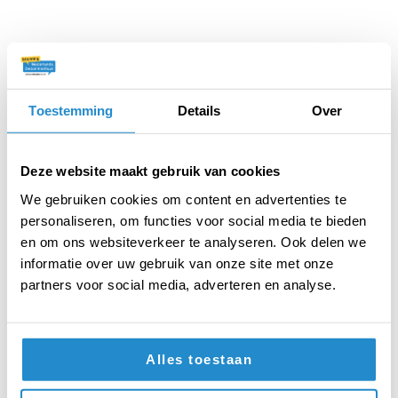
Toestemming
Details
Over
Deze website maakt gebruik van cookies
Hoe bedenk je een argument?
We gebruiken cookies om content en advertenties te
(AUB)
personaliseren, om functies voor social media te bieden
Voor of tegen een stelling? Een werkblad met
en om ons websiteverkeer te analyseren. Ook delen we
theorie en oefening over het bedenken van
informatie over uw gebruik van onze site met onze
argumenten.
partners voor social media, adverteren en analyse.
ANTWOORDEN
DOWNLOAD PDF
Alles toestaan