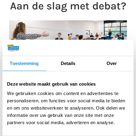
Aan de slag met debat?
VOOR
WIJ HELPEN JE OP WEG
Toestemming
Details
Over
LEERLINGEN/STUDENTEN
Start met debat
Debattraining
Waarom debatteren
Met jouw klas
met jouw klas? Lees er
debatteren? Wij bieden
Deze website maakt gebruik van cookies
alles over en begin met
altijd een training op
debatteren door
We gebruiken cookies om content en advertenties te
maat! Bekijk ons
middel van onze drie
personaliseren, om functies voor social media te bieden
aanbod.
tips!
en om ons websiteverkeer te analyseren. Ook delen we
informatie over uw gebruik van onze site met onze
partners voor social media, adverteren en analyse.
TERUG NAAR HET OVERZICHT
TAGS: