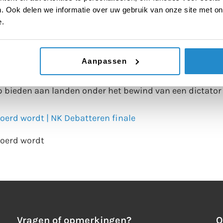
. Ook delen we informatie over uw gebruik van onze site met on
 middelbare school – NK Debatteren vmbo
e.
 middelbare school
Aanpassen
 bieden aan landen onder het bewind van een dictator
 bieden aan landen onder het bewind van een dictator
voerd wordt | NK Debatteren finale
voerd wordt
Vragen of opmerkingen?
O