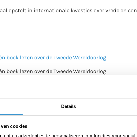
raal opstelt in internationale kwesties over vrede en co
één boek lezen over de Tweede Wereldoorlog
 één boek lezen over de Tweede Wereldoorlog
le feestdag worden
le feestdag worden
Details
school worden georganiseerd
 van cookies
school worden georganiseerd
ent en advertenties te personaliseren, om functies voor social