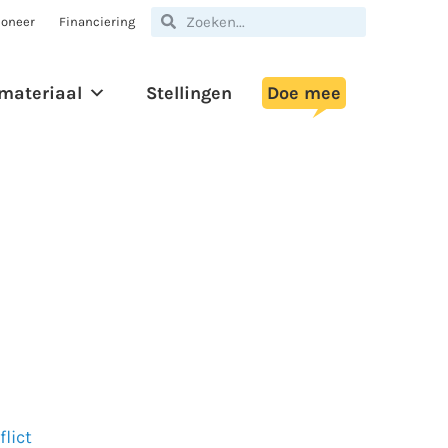
oneer
Financiering
materiaal
Stellingen
Doe mee
flict