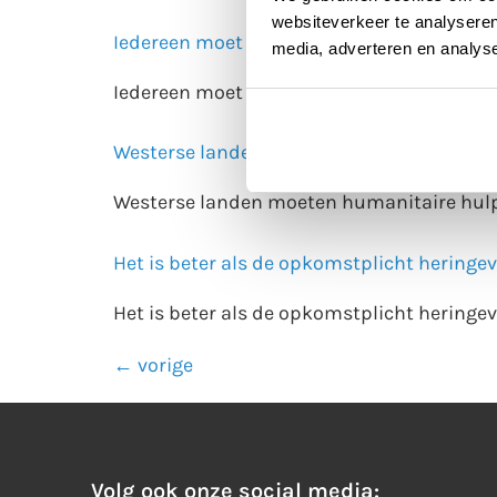
websiteverkeer te analyseren
Iedereen moet een jaar in het leger na de
media, adverteren en analys
Iedereen moet een jaar in het leger na de
Westerse landen moeten humanitaire hulp
Westerse landen moeten humanitaire hulp
Het is beter als de opkomstplicht heringe
Het is beter als de opkomstplicht heringe
←
vorige
Volg ook onze social media: