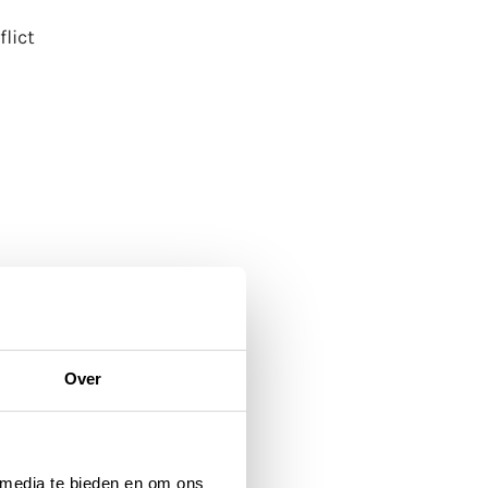
nflict
Over
 media te bieden en om ons