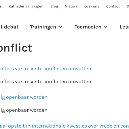
s
Katheder aanvragen
Blog
Nieuws
Over ons
Contact
D
et debat
Trainingen
Toernooien
Les
nflict
offers van recente conflicten omvatten
offers van recente conflicten omvatten
edig openbaar worden
edig openbaar worden
raal opstelt in internationale kwesties over vrede en con