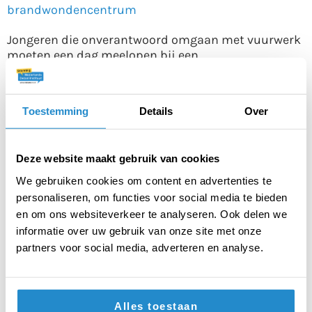
brandwondencentrum
Jongeren die onverantwoord omgaan met vuurwerk
moeten een dag meelopen bij een
brandwondencentrum
Het is beter als er in de maand januari geen alcohol
Toestemming
Details
Over
wordt verkocht
Deze website maakt gebruik van cookies
Het is beter als er in de maand januari geen alcohol
wordt verkocht
We gebruiken cookies om content en advertenties te
personaliseren, om functies voor social media te bieden
en om ons websiteverkeer te analyseren. Ook delen we
De overheid moet geld geven aan jongeren die een
informatie over uw gebruik van onze site met onze
lockdown hebben meegemaakt
partners voor social media, adverteren en analyse.
De overheid moet geld geven aan jongeren die een
lockdown hebben meegemaakt
Alles toestaan