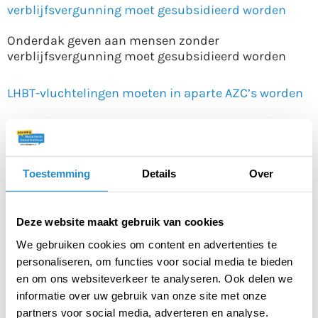
verblijfsvergunning moet gesubsidieerd worden
Onderdak geven aan mensen zonder
verblijfsvergunning moet gesubsidieerd worden
LHBT-vluchtelingen moeten in aparte AZC’s worden
opgevangen
LHBT-vluchtelingen moeten in aparte AZC’s worden
opgevangen
Toestemming
Details
Over
Kinderen die wachten op asiel in Nederland moeten
Deze website maakt gebruik van cookies
les krijgen op internationale scholen
We gebruiken cookies om content en advertenties te
personaliseren, om functies voor social media te bieden
Kinderen die wachten op asiel in Nederland moeten
en om ons websiteverkeer te analyseren. Ook delen we
les krijgen op internationale scholen
informatie over uw gebruik van onze site met onze
partners voor social media, adverteren en analyse.
Iedereen die langer dan een jaar in een