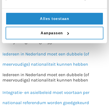
asielzoekerscentrum zit moet een
Alles toestaan
verblijfsvergunning krijgen
Iedereen die langer dan een jaar in een
Aanpassen
asielzoekerscentrum zit moet een
verblijfsvergunning krijgen
Iedereen in Nederland moet een dubbele (of
meervoudige) nationaliteit kunnen hebben
Iedereen in Nederland moet een dubbele (of
meervoudige) nationaliteit kunnen hebben
Integratie- en asielbeleid moet voortaan per
nationaal referendum worden goedgekeurd