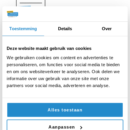
Whoosh Boing Pow!
Toestemming
Details
Over
Snel reageren, goed luisteren en plezier hebben
in falen staan bij deze opdracht centraal.
Deze website maakt gebruik van cookies
We gebruiken cookies om content en advertenties te
personaliseren, om functies voor social media te bieden
en om ons websiteverkeer te analyseren. Ook delen we
DOWNLOAD PDF
informatie over uw gebruik van onze site met onze
partners voor social media, adverteren en analyse.
Alles toestaan
Aanpassen