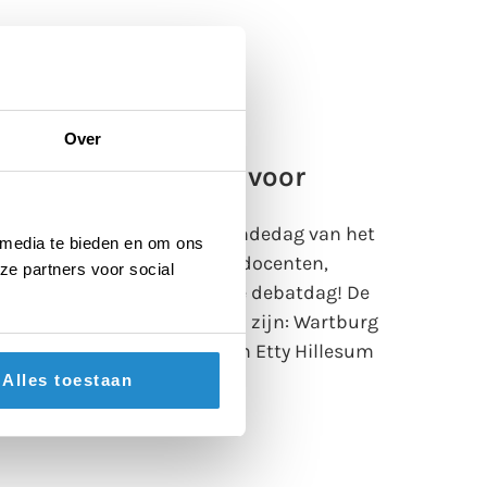
Over
 1 – NK Debatteren voor
as de eerste digitale voorrondedag van het
 media te bieden en om ons
eren 2021. Alle deelnemers, docenten,
ze partners voor social
ankt voor deze mooie online debatdag! De
ijn naar de finale op 17 april zijn: Wartburg
Utrechts Stedelijk Gymnasium Etty Hillesum
Alles toestaan