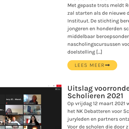
Met gepaste trots meldt Ro
zal starten als de nieuwe
Instituut. De stichting be
jongeren en honderden sch
middelbaar beroepsonderwi
nascholingscursussen voo
doelstelling […]
LEES MEER
Uitslag voorronde
Scholieren 2021
Op vrijdag 12 maart 2021 
het NK Debatteren voor Sc
juryleden en partners on
Voor de scholen die door zi