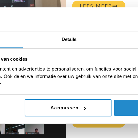
LEES MEER
Details
Uitslag voorronde
Scholieren 2021
 van cookies
Op vrijdag 5 maart 2021 w
ent en advertenties te personaliseren, om functies voor social
NK Debatteren voor Scholi
. Ook delen we informatie over uw gebruik van onze site met on
juryleden en partners bed
e.
eerste 8 scholen die door z
College – locatie Revius 
Lyceum Niftarlake […]
Aanpassen
LEES MEER