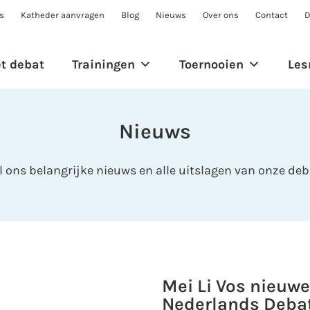
s
Katheder aanvragen
Blog
Nieuws
Over ons
Contact
D
et debat
Trainingen
Toernooien
Les
Nieuws
 al ons belangrijke nieuws en alle uitslagen van onze de
Mei Li Vos nieuwe
Nederlands Debat