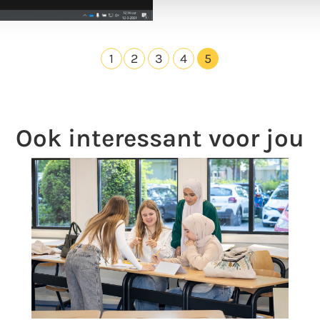
1
2
3
4
5
Ook interessant voor jou