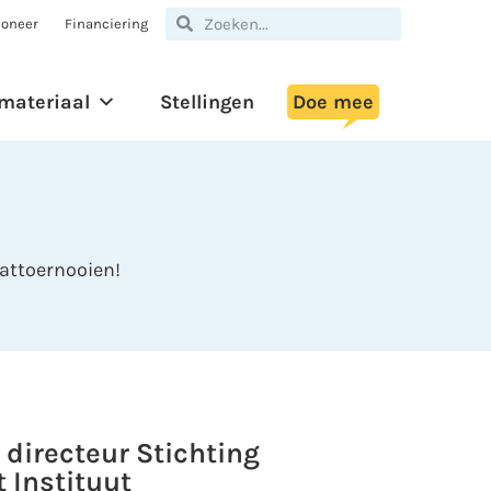
oneer
Financiering
materiaal
Stellingen
Doe mee
battoernooien!
 directeur Stichting
 Instituut