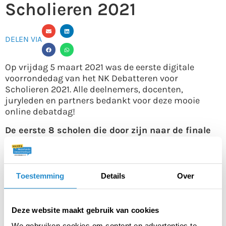
Scholieren 2021
DELEN VIA
Op vrijdag 5 maart 2021 was de eerste digitale
voorrondedag van het NK Debatteren voor
Scholieren 2021. Alle deelnemers, docenten,
juryleden en partners bedankt voor deze mooie
online debatdag!
De eerste 8 scholen die door zijn naar de finale
op 17 april zijn:
Wartburg College – locatie Revius
Utrechts Stedelijk Gymnasium
Toestemming
Details
Over
Etty Hillesum Lyceum
Niftarlake College
Gymnasium JvO Amersfoort
Deze website maakt gebruik van cookies
Mendelcollege
We gebruiken cookies om content en advertenties te