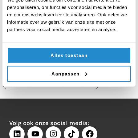
Beatrix College
Stedelijk Gymnasium Breda
personaliseren, om functies voor social media te bieden
en om ons websiteverkeer te analyseren. Ook delen we
De beste nieuwkomer van vandaag was:
Laar en
informatie over uw gebruik van onze site met onze
Berg.
partners voor social media, adverteren en analyse.
De beste individuele debater was:
Geert Wouter
van Wartburg College – locatie Revius
De volledige uitslag vind je hier:
Scholen
/
Sprekers
Alles toestaan
Aanpassen
TERUG NAAR HET OVERZICHT
Volg ook onze social media: