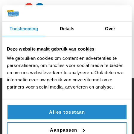
DELEN VIA
Op woensdag 20 april was het MBO Debattoernooi
Toestemming
Details
Over
2021-2022. De volledige uitslag
vind je hier
!
Deze website maakt gebruik van cookies
We gebruiken cookies om content en advertenties te
TERUG NAAR HET OVERZICHT
personaliseren, om functies voor social media te bieden
en om ons websiteverkeer te analyseren. Ook delen we
informatie over uw gebruik van onze site met onze
partners voor social media, adverteren en analyse.
Volg ook onze social media:
Alles toestaan
Vragen of opmerkingen?
Aanpassen