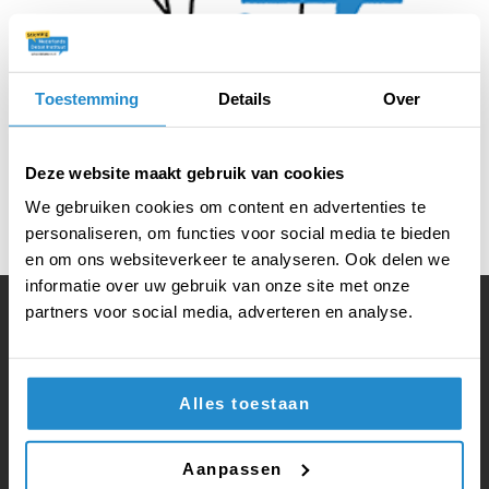
Toestemming
Details
Over
Deze website maakt gebruik van cookies
We gebruiken cookies om content en advertenties te
personaliseren, om functies voor social media te bieden
en om ons websiteverkeer te analyseren. Ook delen we
informatie over uw gebruik van onze site met onze
partners voor social media, adverteren en analyse.
Volg ook onze social media:
Alles toestaan
Vragen of opmerkingen?
Aanpassen
Bel direct op
035 625 20 51
of mail