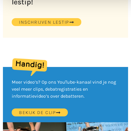
lestip!
INSCHRIJVEN LESTIP
Meer video’s? Op ons YouTube-kanaal vind je nog
veel meer clips, debatregistraties en
informatievideo’s over debatteren.
BEKIJK DE CLIP