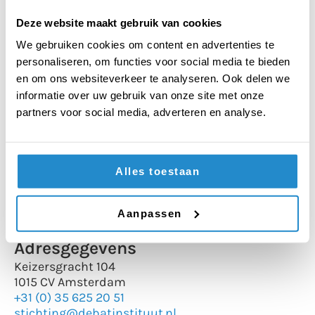
Deze website maakt gebruik van cookies
We gebruiken cookies om content en advertenties te
Meer informatie of inschrijven
personaliseren, om functies voor social media te bieden
Heb je interesse in één van onze trainingen en wil
en om ons websiteverkeer te analyseren. Ook delen we
je meer informatie? Vul
dit formulier
in, dan
informatie over uw gebruik van onze site met onze
nemen wij zo snel mogelijk contact met je op.
partners voor social media, adverteren en analyse.
Wil je jouw klas of debatteam inschrijven voor
een van onze debattoernooien? Meld je dan aan
via
dit formulier
.
Alles toestaan
Als je liever belt, kan dat natuurlijk ook! We zijn
tijdens kantooruren bereikbaar op 035 – 625 20
Aanpassen
51.
Adresgegevens
Keizersgracht 104
1015 CV Amsterdam
+31 (0) 35 625 20 51
stichting@debatinstituut.nl