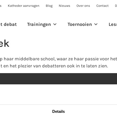
s
Katheder aanvragen
Blog
Nieuws
Over ons
Contact
D
et debat
Trainingen
Toernooien
Les
ek
op haar middelbare school, waar ze haar passie voor he
 en het plezier van debatteren ook in te laten zien.
Vragen of opmerkingen?
O
Bel direct op
035 625 20 51
of mail
El
stichting@debatinstituut.nl
de
Details
le
Me