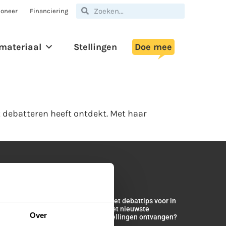
oneer
Financiering
materiaal
Stellingen
Doe mee
t debatteren heeft ontdekt. Met haar
p de hoogte blijven?
ke maand versturen we een lestip met debattips voor in
 klas. Wil jij op de hoogte zijn van het nieuwste
Over
smateriaal? Maandelijks actuele stellingen ontvangen?
ld je dan nu aan!