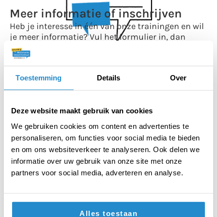
Meer informatie of inschrijven
Heb je interesse in één van onze trainingen en wil
je meer informatie? Vul het formulier in, dan
nemen wij zo snel mogelijk contact met je op.
Wil je jouw klas of debatteam inschrijven voor
een van onze debattoernooien? Meld je dan aan
Toestemming
Details
Over
via het
toernooiformulier
.
Als je liever belt, kan dat natuurlijk ook! We zijn
Deze website maakt gebruik van cookies
tijdens kantooruren bereikbaar op 035 – 625 20
51.
We gebruiken cookies om content en advertenties te
personaliseren, om functies voor social media te bieden
Adresgegevens
en om ons websiteverkeer te analyseren. Ook delen we
Keizersgracht 104
informatie over uw gebruik van onze site met onze
1015 CV Amsterdam
partners voor social media, adverteren en analyse.
+31 (0) 35 625 20 51
stichting@debatinstituut.nl
Social media
Alles toestaan