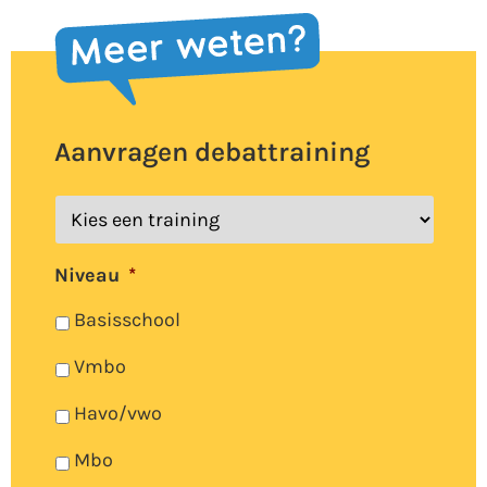
Aanvragen debattraining
Kies
een
training*
Niveau
*
Basisschool
Vmbo
Havo/vwo
Mbo