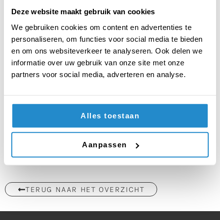
Groene Hart Lyceum uit Alphen aan den Rijn
Deze website maakt gebruik van cookies
Johan de Witt Gymnasium uit Dordrecht
Stedelijk Gymnasium Breda uit Breda
We gebruiken cookies om content en advertenties te
Driestar College uit Gouda
personaliseren, om functies voor social media te bieden
en om ons websiteverkeer te analyseren. Ook delen we
Beste individuele debater
: Zwaan van het Johan
informatie over uw gebruik van onze site met onze
van Oldenbarnevelt uit Amersfoort
partners voor social media, adverteren en analyse.
Beste Troublespeecher:
Ricardo van het Gomarus
uit Gorinchem
Beste Nieuwkomer:
SSgN uit Nijmegen
Alles toestaan
De volledige uitslag vind je hier:
Uitslag Voorronde
3 2024-2025
Aanpassen
TERUG NAAR HET OVERZICHT