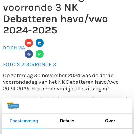
voorronde 3 NK
Debatteren havo/vwo
2024-2025
DELEN VIA
FOTO’S VOORRONDE 3
Op zaterdag 30 november 2024 was de derde
voorrondedag van het NK Debatteren havo/vwo
2024-2025. Hieronder vind je alle uitslagen!
De volgende acht scholierenteams zijn door naar de
finale op 25 januari in Rotterdam:
Johan van Oldenbarnevelt uit Amersfoort (team 1 en
Toestemming
Details
Over
2)
Gomarus uit Gorinchem (team 1 en 2)