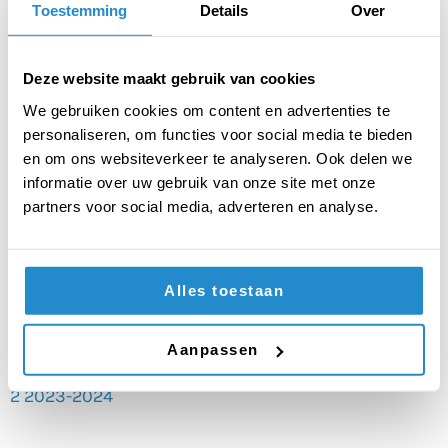
Wolfert Lyceum
Toestemming
Details
Over
Gomarus SG
Etty Hillesum Lyceum
Haarlemmermeerlyceum Zuidrand
Deze website maakt gebruik van cookies
Praedinius Gymnasium
Utrechts Stedelijk Gymnasium
We gebruiken cookies om content en advertenties te
Melanchton Bergschenhoek
personaliseren, om functies voor social media te bieden
Coornhert Gymnasium
en om ons websiteverkeer te analyseren. Ook delen we
Mendelcollege
informatie over uw gebruik van onze site met onze
Gymnasium Celeanum
partners voor social media, adverteren en analyse.
Bertrand Russel College
Beste individuele debater
: Anna van het Utrechts
Stedelijk Gymnasium
Alles toestaan
Beste Troublespeecher:
Ricardo van Gomarus SG
Beste Nieuwkomer:
ds. Pierson College
Aanpassen
De volledige uitslag vind je hier:
Uitslag Voorronde
2 2023-2024