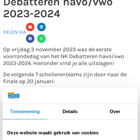
Debatteren havo/vwo
2023-2024
DELEN VIA
Op vrijdag 3 november 2023 was de eerste
voorrondedag van het NK Debatteren havo/vwo
2023-2024. Hieronder vind je alle uitslagen!
De volgende 7 scholierenteams zijn door naar de
finale op 20 januari:
Driestar Gouda
Emmauscollege team 1
Wolfert Tweetalig
Toestemming
Details
Over
Stedelijk Gymnasium Arnhem
Dr. Knippenbergcollege
Vossius Gymnasium
Deze website maakt gebruik van cookies
Emmauscollege team 2