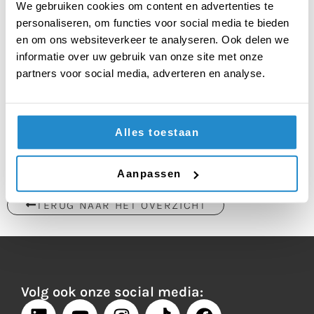
We gebruiken cookies om content en advertenties te
Beste individuele debater
: Roos van het Wolfert
personaliseren, om functies voor social media te bieden
Tweetalig
en om ons websiteverkeer te analyseren. Ook delen we
Beste Troublespeecher:
Reinder van het Willem
informatie over uw gebruik van onze site met onze
Lodewijk Gymnasium
partners voor social media, adverteren en analyse.
Beste Nieuwkomer:
Stella Maris College
De volledige uitslag vind je hier:
Uitslag Voorronde
Alles toestaan
1 2023-2024
Aanpassen
TERUG NAAR HET OVERZICHT
Volg ook onze social media: