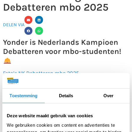
Debatteren mbo 2025
DELEN VIA
Yonder is Nederlands Kampioen
Debatteren voor mbo-studenten!
Foto’s NK Debatteren mbo 2025
In het zinderende finaledebat versloegen zij nipt
ROC Zadkine, die dus het zilver pakten. Het brons
Toestemming
Details
Over
ging naar het Hoornbeeck College!
Yonder uit Tilburg
ROC Zadkine uit Rotterdam
Deze website maakt gebruik van cookies
Hoornbeeck College (opleiding Retail) uit Goes
We gebruiken cookies om content en advertenties te
Beste Nieuwkomer: Hoornbeeck College (opleiding
personaliseren, om functies voor social media te bieden