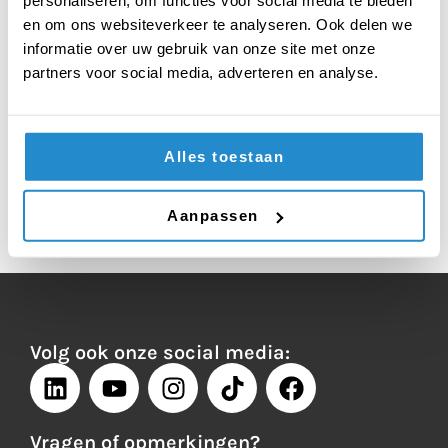
Retail) uit Goes
en om ons websiteverkeer te analyseren. Ook delen we
informatie over uw gebruik van onze site met onze
Gefeliciteerd! De hele uitslag vind je
hier
!
partners voor social media, adverteren en analyse.
Foto: Sabine van Nistelrooij
Alles toestaan
Aanpassen
TERUG NAAR HET OVERZICHT
Volg ook onze social media:
Vragen of opmerkingen?