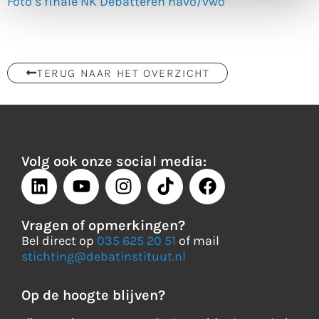
Foto’s finale NK Debatteren havo/vwo
TERUG NAAR HET OVERZICHT
Volg ook onze social media:
Vragen of opmerkingen?
Bel direct op
035 625 20 51
of mail
stichting@debatinstituut.nl
Op de hoogte blijven?