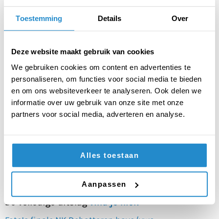
Na een spannend finaledebat gaat het Johan de
Witt-gymnasium ervandoor met de beker. Het
Toestemming
Details
Over
Utrechts Stedelijk Gymnasium team 1 heeft ook een
prachtige prestatie geleverd en pakt het zilver. Het
brons gaat naar Calvijn College Goes team 2.
Deze website maakt gebruik van cookies
Johan de Witt-gymnasium
We gebruiken cookies om content en advertenties te
Utrechts Stedelijk Gymnasium team 1
personaliseren, om functies voor social media te bieden
Calvijn College Goes team 2
en om ons websiteverkeer te analyseren. Ook delen we
informatie over uw gebruik van onze site met onze
Hiernaast zijn er prijzen uitgereikt aan:
partners voor social media, adverteren en analyse.
Beste individuele debater
: Freek van Utrechts
Stedelijk Gymnasium team 2
Beste Troublespeecher:
Pieter van Gymnasium
Alles toestaan
Beekvliet
Beste Nieuwkomer:
Gymnasium Camphusianum
Aanpassen
De volledige uitslag
vind je hier.