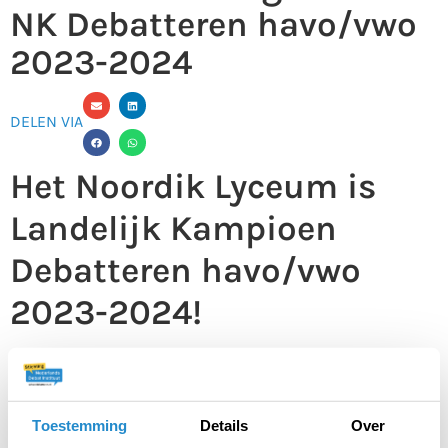
NK Debatteren havo/vwo
2023-2024
DELEN VIA
Het Noordik Lyceum is
Landelijk Kampioen
Debatteren havo/vwo
2023-2024!
In het zinderende finaledebat versloegen zij nipt het
Johan de Witt-gymnasium, die dus het zilver pakten.
Het brons ging naar het Mendelcollege.
Toestemming
Details
Over
Noordik Lyceum