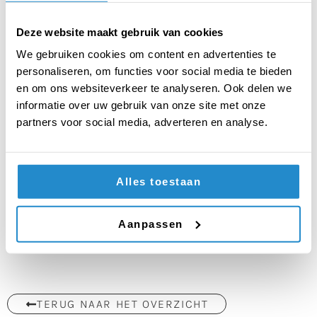
Johan de Witt-gymnasium
Mendelcollege
Deze website maakt gebruik van cookies
Verder waren er prijzen voor:
We gebruiken cookies om content en advertenties te
Beste individuele debater
: Casper van het
personaliseren, om functies voor social media te bieden
Praedinius Gymnasium
en om ons websiteverkeer te analyseren. Ook delen we
informatie over uw gebruik van onze site met onze
Beste Troublespeecher:
Anouk van het Johan de
partners voor social media, adverteren en analyse.
Witt-gymnasium
Beste Nieuwkomer:
Het Praedinius Gymnasium
De volledige uitslag vind je hier:
Uitslag Finale NK
Alles toestaan
Debatteren havo/vwo 2023-2024
De foto’s vind je hier:
Foto’s Finale NK Debatteren
Aanpassen
havo/vwo 2023-2024
TERUG NAAR HET OVERZICHT