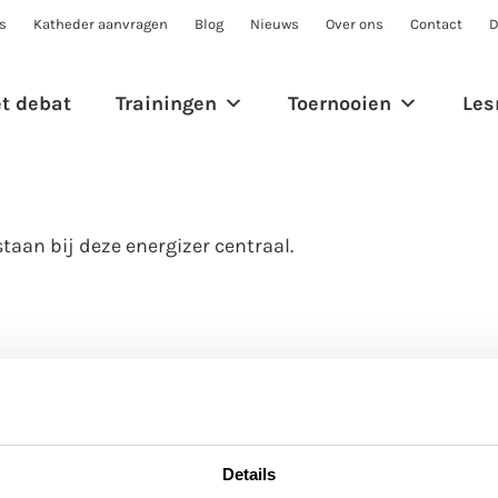
s
Katheder aanvragen
Blog
Nieuws
Over ons
Contact
D
et debat
Trainingen
Toernooien
Les
taan bij deze energizer centraal.
Details
Vragen of opmerkingen?
O