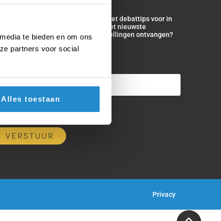
ke maand versturen we een lestip met debattips voor in
 klas. Wil jij op de hoogte zijn van het nieuwste
smateriaal? Maandelijks actuele stellingen ontvangen?
 media te bieden en om ons
ld je dan nu aan!
ze partners voor social
-mailadres
*
Alles toestaan
Privacy