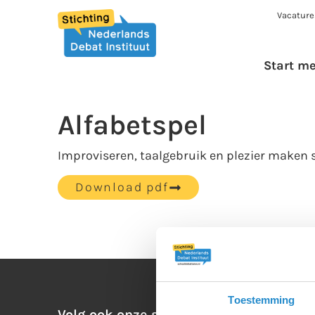
Vacature
Start m
Alfabetspel
Improviseren, taalgebruik en plezier maken s
Download pdf
Toestemming
Volg ook onze social media: