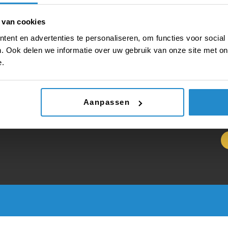
Bel direct op
035 625 20 51
of mail
El
 van cookies
stichting@debatinstituut.nl
de
le
ent en advertenties te personaliseren, om functies voor social
Me
. Ook delen we informatie over uw gebruik van onze site met on
e.
E
Aanpassen