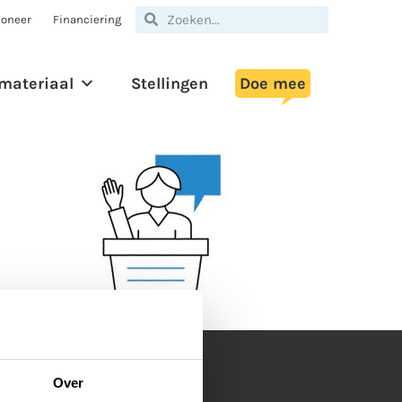
oneer
Financiering
materiaal
Stellingen
Doe mee
Over
p de hoogte blijven?