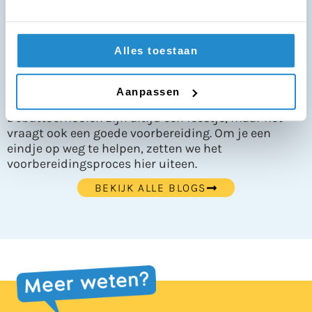
Alles toestaan
BLOG
Toernooivoorbereiding: hoe
doe ik dat nu eigenlijk?
Aanpassen
Debattoernooien zijn altijd een feestje, maar het
vraagt ook een goede voorbereiding. Om je een
eindje op weg te helpen, zetten we het
voorbereidingsproces hier uiteen.
BEKIJK ALLE BLOGS