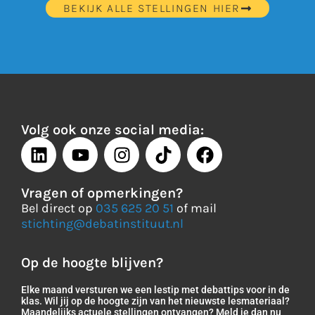
BEKIJK ALLE STELLINGEN HIER
Volg ook onze social media:
Vragen of opmerkingen?
Bel direct op
035 625 20 51
of mail
stichting@debatinstituut.nl
Op de hoogte blijven?
Elke maand versturen we een lestip met debattips voor in de
klas. Wil jij op de hoogte zijn van het nieuwste lesmateriaal?
Maandelijks actuele stellingen ontvangen? Meld je dan nu