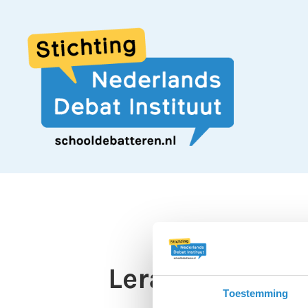
Leraren moeten
Toestemming