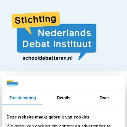
Toestemming
Details
Over
STELLING
Wie spijbelt om te
Deze website maakt gebruik van cookies
We gebruiken cookies om content en advertenties te