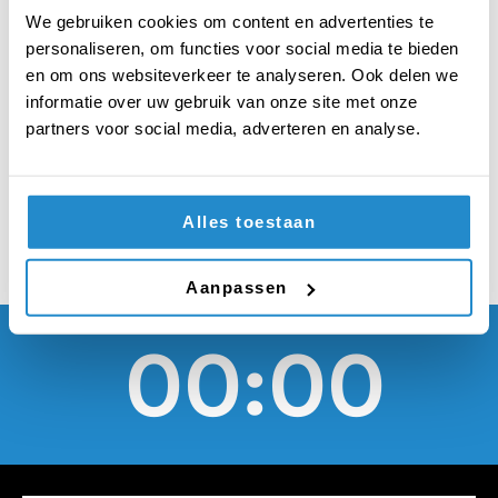
staat in het
We gebruiken cookies om content en advertenties te
eindexamenjaar mag
personaliseren, om functies voor social media te bieden
en om ons websiteverkeer te analyseren. Ook delen we
de centrale examens
informatie over uw gebruik van onze site met onze
partners voor social media, adverteren en analyse.
overslaan
Alles toestaan
Aanpassen
00:00