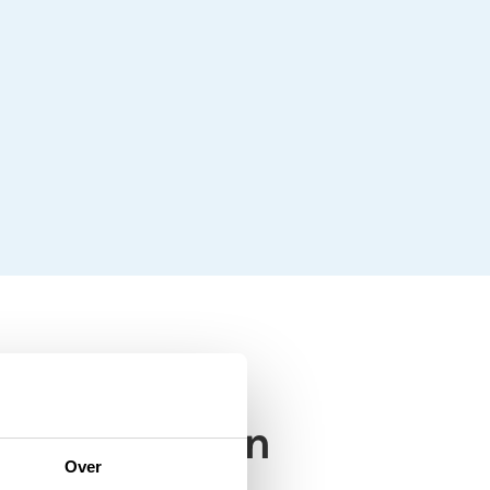
oden worden
Over