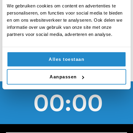
hun bestemming op
We gebruiken cookies om content en advertenties te
de kaart kunnen
personaliseren, om functies voor social media te bieden
en om ons websiteverkeer te analyseren. Ook delen we
aanwijzen om te
informatie over uw gebruik van onze site met onze
partners voor social media, adverteren en analyse.
mogen vliegen
Alles toestaan
Aanpassen
00:00