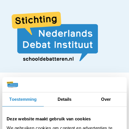
Toestemming
Details
Over
STELLING
Tijdens rampen
Deze website maakt gebruik van cookies
We gebruiken cookies om content en advertenties te