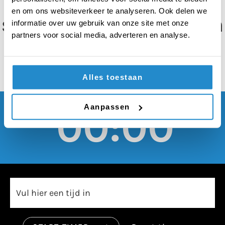
moeten er flexibele
en om ons websiteverkeer te analyseren. Ook delen we
schoolroosters komen
informatie over uw gebruik van onze site met onze
partners voor social media, adverteren en analyse.
Alles toestaan
Aanpassen
00:00