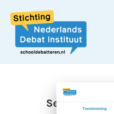
Seksuele voo
Toestemming