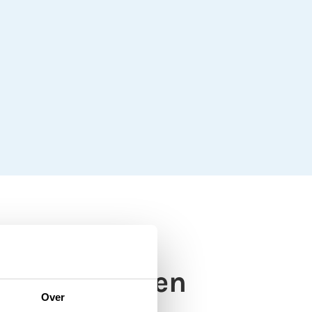
uzevak worden
Over