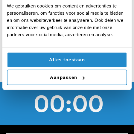
armoede opgroeien,
We gebruiken cookies om content en advertenties te
moeten van de
personaliseren, om functies voor social media te bieden
en om ons websiteverkeer te analyseren. Ook delen we
overheid een
informatie over uw gebruik van onze site met onze
partners voor social media, adverteren en analyse.
smartphone krijgen
Alles toestaan
Aanpassen
00:00