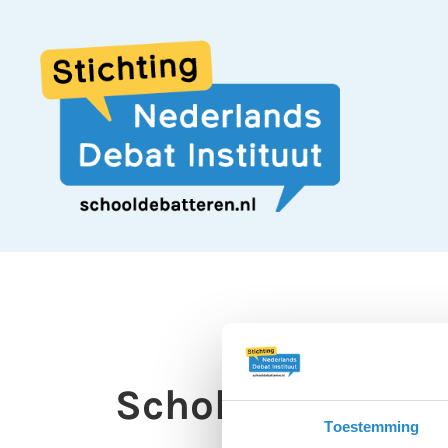
Scholen moeten
Toestemming