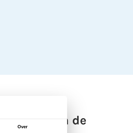
esteden aan de
Over