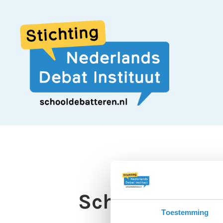
Scholen moete
Toestemming