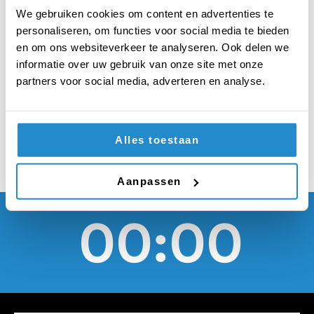
bedrijven moeten
We gebruiken cookies om content en advertenties te
vooraf door een
personaliseren, om functies voor social media te bieden
en om ons websiteverkeer te analyseren. Ook delen we
toetsingscommissie
informatie over uw gebruik van onze site met onze
partners voor social media, adverteren en analyse.
worden goedgekeurd
Alles toestaan
Aanpassen
00:00