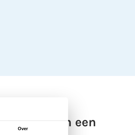
erken moeten een
Over