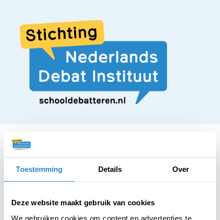
Toestemming
Details
Over
STELLING
Ouders moeten het
Deze website maakt gebruik van cookies
We gebruiken cookies om content en advertenties te