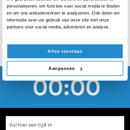
recht krijgen vooraf
personaliseren, om functies voor social media te bieden
het geslacht van hun
en om ons websiteverkeer te analyseren. Ook delen we
informatie over uw gebruik van onze site met onze
kind te bepalen
partners voor social media, adverteren en analyse.
Alles toestaan
Aanpassen
00:00