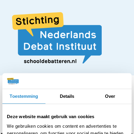
Toestemming
Details
Over
STELLING
Ouders moeten de
Deze website maakt gebruik van cookies
We gebruiken cookies om content en advertenties te
personaliseren, om functies voor social media te bieden