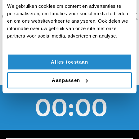
de conciërge moeten
We gebruiken cookies om content en advertenties te
de leerlingen het werk
personaliseren, om functies voor social media te bieden
en om ons websiteverkeer te analyseren. Ook delen we
van de conciërge
informatie over uw gebruik van onze site met onze
partners voor social media, adverteren en analyse.
overnemen
Alles toestaan
Aanpassen
00:00